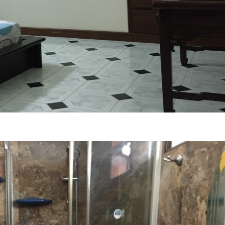
Phòng
Phòng
.
ĐƯỜNG
Cho thuê biệt Compound An Phú
Cho 
ƯỜNG
- Hồ Bơi Riêng, sân vườn, Giá rẻ
2
79 triệu / tháng
4 Phòng
Trệt 3 lầu
300m2
3 Phòng
Trệt 