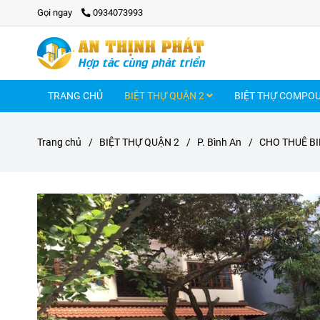
Gọi ngay
0934073993
TRANG CHỦ
BIỆT THỰ QUẬN 2
BIỆT THỰ COMPO
Trang chủ
/
BIỆT THỰ QUẬN 2
/
P. Bình An
/
CHO THUÊ BI