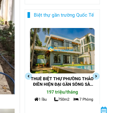
Biệt thự gần trường Quốc Tế
HƯỜNG THẢO
Cho thuê biệt thự compound 146
N SÔNG SÀI
Nguyễn Văn Hưởng phường
Thảo Điền - An Ninh Cao
tháng
4.000 usd/tháng
2
7 Phòng
2 lầu
380m2
4 Phòng