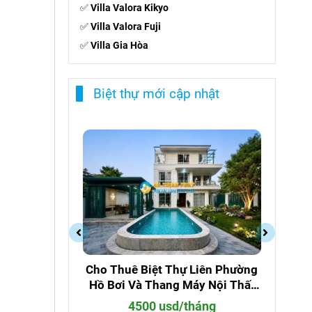
✅
Villa Valora Kikyo
✅
Villa Valora Fuji
✅
Villa Gia Hòa
Biệt thự mới cập nhật
ên Phường
Cho Thuê Biệt Thự 216 Nguyễn
Ch
 Nội Thất
Văn Hưởng Nội Thất Đẹp Hồ bơi
Đ
Riêng
ng
8000 usd/tháng