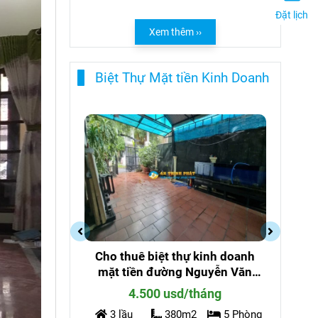
Đặt lịch
Xem thêm ››
Biệt Thự Mặt tiền Kinh Doanh
hự kinh doanh
Cho Thuê Biệt Thự 700m Tại
g Nguyễn Văn
Góc Đường Thảo Điền và XLHN -
g Thảo Điền
Kinh Doanh Nhà Hàng, Mặt Tiền
d/tháng
300 triệu/tháng
Đẹp, Chỗ Để Xe Rộng
0m2
5 Phòng
700m2
Suốt