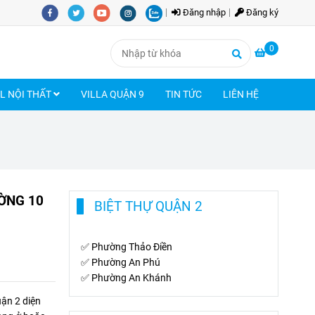
Đăng nhập
Đăng ký
0
LL NỘI THẤT
VILLA QUẬN 9
TIN TỨC
LIÊN HỆ
ỜNG 10
BIỆT THỰ QUẬN 2
✅
Phường Thảo Điền
✅
Phường An Phú
✅
Phường An Khánh
ận 2 diện