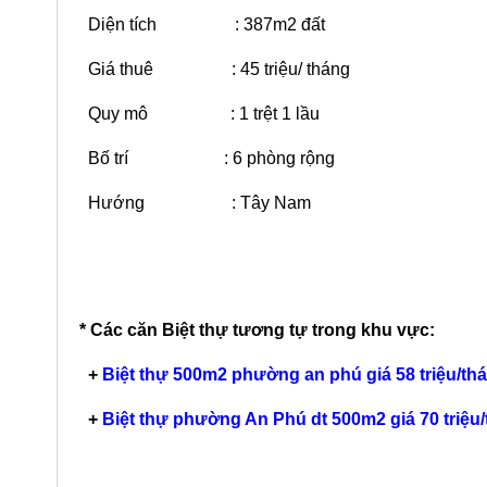
Diện tích : 387m2 đất
Giá thuê : 45 triệu/ tháng
Quy mô : 1 trệt 1 lầu
Bố trí : 6 phòng rộng
Hướng : Tây Nam
* Các căn Biệt thự tương tự trong khu vực:
+
Biệt thự 500m2 phường an phú giá 58 triệu/th
 Compound
Cho Thuê Biệt Thự Thảo Điền
C
+
Biệt thự phường An Phú dt 500m2 giá 70 triệu
à Sân Vườn
Góc 2 Mặt Tiền đường số 92
P
Quốc Hương Hồ Bơi lớn
áng
140 Triệu/tháng