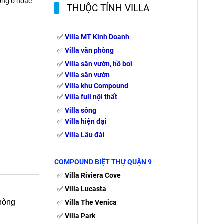
òng ở hoặc
THUỘC TÍNH VILLA
✅
Villa MT Kinh Doanh
✅
Villa văn phòng
✅
Villa
sân vườn,
hồ bơi
✅
Villa sân vườn
✅
Villa khu Compound
✅
Villa full nội thất
✅
Villa sông
✅
Villa hiện đại
✅
Villa Lâu đài
COMPOUND BIỆT THỰ QUẬN 9
✅
Villa Riviera Cove
✅
Villa Lucasta
phòng
✅
Villa The Venica
✅
Villa Park