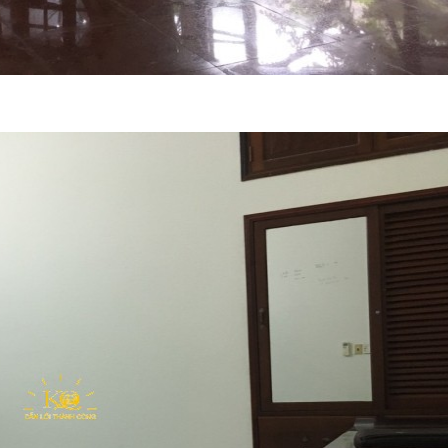
À TÒA
Cho Thuê Biệt Thự Quận 2 Làm
Cho 
ƯỜNG
Trường Quốc Tế - Pháp Lý
Thảo
 1500M
Chuẩn, Diện Tích Lớn, Đủ tiêu
1000
550 Triệu /tháng
chuẩn
16
Trệt 3 lầu
1500m2
14
4 