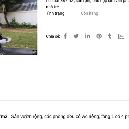
tích đất 387m2 , sân rộng phù hợp làm văn ph
nhà trẻ
Tình trạng:
Còn hàng
Chia sẻ:
87m2
Sân vườn rộng, các phòng đều có wc riêng, tầng 1 có 4 