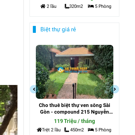
5 Phòng
2 lầu
220m2
6 Phòng
Biệt thự giá rẻ
en sông Sài
Cho Thuê Biệt thự Compound
Ch
15 Nguyễn
200 Nguyễn Văn Hưởng
-
g
_Phường Thảo Điền - An Ninh
háng
90 triệu / tháng
5 Phòng
Trệt 3 lầu
380m2
4 Phòng