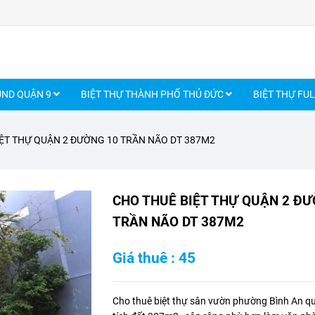
UND QUẬN 9
BIỆT THỰ THÀNH PHỐ THỦ ĐỨC
BIỆT THỰ FU
ỆT THỰ QUẬN 2 ĐƯỜNG 10 TRẦN NÃO DT 387M2
CHO THUÊ BIỆT THỰ QUẬN 2 ĐƯ
TRẦN NÃO DT 387M2
Giá thuê : 45
Cho thuê biệt thự sân vườn phường Bình An qu