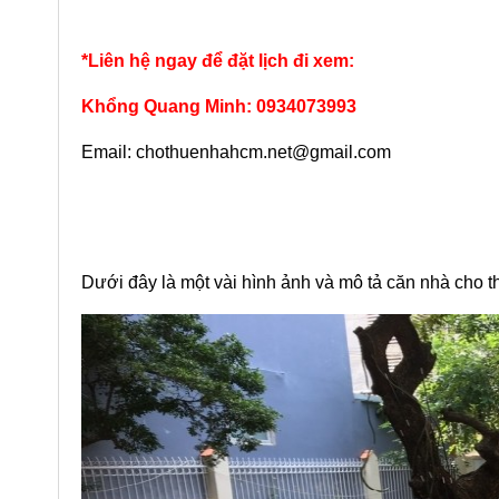
5 Phòng
2 lầu
432m2
6 Phòng
*Liên hệ ngay để đặt lịch đi xem:
Khổng Quang Minh: 0934073993
Email: chothuenhahcm.net@gmail.com
Dưới đây là một vài hình ảnh và mô tả căn nhà cho t
ven sông Sài
Cho Thuê Biệt thự Compound
C
215 Nguyễn
200 Nguyễn Văn Hưởng
ng
_Phường Thảo Điền - An Ninh
tháng
90 triệu / tháng
2
5 Phòng
Trệt 3 lầu
380m2
4 Phòng