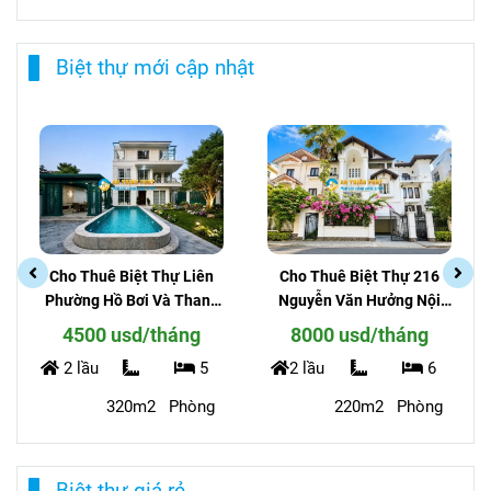
Biệt thự mới cập nhật
Cho Thuê Biệt Thự Liên
Cho Thuê Biệt Thự 216
Phường Hồ Bơi Và Thang
Nguyễn Văn Hưởng Nội
Máy Nội Thất Siêu Đẹp
Thất Đẹp Hồ bơi Riêng
4500 usd/tháng
8000 usd/tháng
2 lầu
5
2 lầu
6
320m2
Phòng
220m2
Phòng
Biệt thự giá rẻ