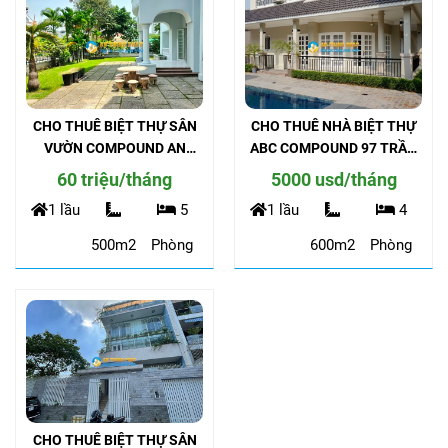
CHO THUÊ BIỆT THỰ SÂN
CHO THUÊ NHÀ BIỆT THỰ
VƯỜN COMPOUND AN
ABC COMPOUND 97 TRẦN
NINH ĐƯỜNG TRẦN NÃO
NÃO
60 triệu/tháng
5000 usd/tháng
1 lầu
5
1 lầu
4
500m2
Phòng
600m2
Phòng
CHO THUÊ BIỆT THỰ SÂN