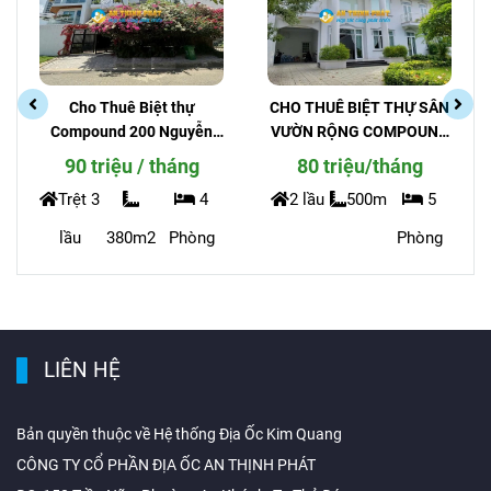
Cho Thuê Biệt thự
CHO THUÊ BIỆT THỰ SÂN
Compound 200 Nguyễn
VƯỜN RỘNG COMPOUND
Văn Hưởng _Phường Thảo
ĐƯỜNG TRẦN NÃO AN
90 triệu / tháng
80 triệu/tháng
Điền - An Ninh
NINH
Trệt 3
4
2 lầu
500m
5
lầu
380m2
Phòng
Phòng
LIÊN HỆ
Bản quyền thuộc về Hệ thống Địa Ốc Kim Quang
CÔNG TY CỔ PHẦN ĐỊA ỐC AN THỊNH PHÁT