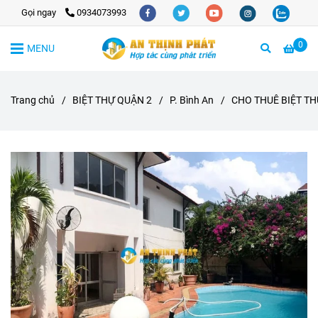
Gọi ngay
0934073993
0
MENU
Trang chủ
/
BIỆT THỰ QUẬN 2
/
P. Bình An
/
CHO THUÊ BIỆT TH