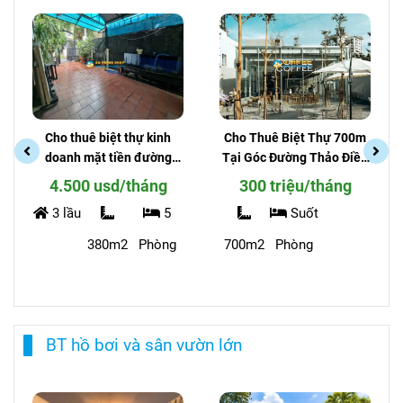
Cho thuê biệt thự kinh
Cho Thuê Biệt Thự 700m
doanh mặt tiền đường
Tại Góc Đường Thảo Điền
Nguyễn Văn Hưởng
và XLHN - Kinh Doanh Nhà
4.500 usd/tháng
300 triệu/tháng
phường Thảo Điền
Hàng, Mặt Tiền Đẹp, Chỗ
3 lầu
5
Suốt
Để Xe Rộng
380m2
Phòng
700m2
Phòng
BT hồ bơi và sân vườn lớn