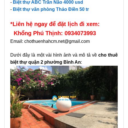
-
Biệt thự ABC Trần Não 4000 usd
-
Biệt thự văn phòng Thảo Điền 50 tr
*Liên hệ ngay để đặt lịch đi xem:
Khổng Phú Thịnh: 0934073993
Email: chothuenhahcm.net@gmail.com
Dưới đây là một vài hình ảnh và mô tả về
cho thuê
biệt thự quận 2 phường Bình An
: