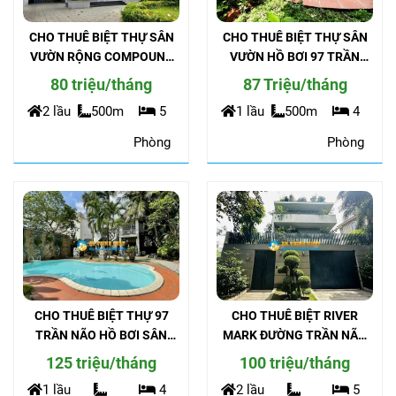
CHO THUÊ BIỆT THỰ SÂN
CHO THUÊ BIỆT THỰ SÂN
VƯỜN RỘNG COMPOUND
VƯỜN HỒ BƠI 97 TRẦN
ĐƯỜNG TRẦN NÃO AN
NÃO COMPOUND ABC AN
80 triệu/tháng
87 Triệu/tháng
NINH
NINH
2 lầu
500m
5
1 lầu
500m
4
Phòng
Phòng
CHO THUÊ BIỆT THỰ 97
CHO THUÊ BIỆT RIVER
TRẦN NÃO HỒ BƠI SÂN
MARK ĐƯỜNG TRẦN NÃO
VƯỜN RỘNG 1000M
THIẾT KẾ HIỆN ĐẠI CÓ
125 triệu/tháng
100 triệu/tháng
THANG MÁY
1 lầu
4
2 lầu
5