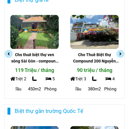
Cho thuê biệt thự ven
Cho Thuê Biệt thự
sông Sài Gòn - compound
Compound 200 Nguyễn
215 Nguyễn Văn Hưởng
Văn Hưởng _Phường Thảo
119 Triệu / tháng
90 triệu / tháng
Điền - An Ninh
Trệt 2
5
Trệt 3
4
lầu
450m2
Phòng
lầu
380m2
Phòng
Biệt thự gần trường Quốc Tế