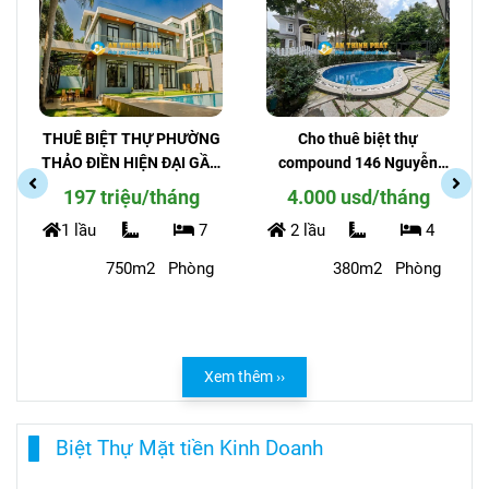
THUÊ BIỆT THỰ PHƯỜNG
Cho thuê biệt thự
THẢO ĐIỀN HIỆN ĐẠI GẦN
compound 146 Nguyễn
SÔNG SÀI GÒN
Văn Hưởng phường Thảo
197 triệu/tháng
4.000 usd/tháng
Điền - An Ninh Cao
1 lầu
7
2 lầu
4
750m2
Phòng
380m2
Phòng
Xem thêm ››
Biệt Thự Mặt tiền Kinh Doanh