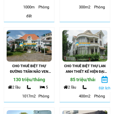
1000m
Phòng
300m2
Phòng
đất
CHO THUÊ BIỆT THỰ
CHO THUÊ BIỆT THỰ LAN
ĐƯỜNG TRẦN NÃO VEN
ANH THIẾT KẾ HIỆN ĐẠI
SÔNG SÀI GÒN 1017M2
GÓC SÂN VƯỜN ĐẸP
130 triệu/tháng
85 triệu/tháng
2 lầu
5
2 lầu
5
Đặt lịch
1017m2
Phòng
400m2
Phòng