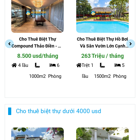
Cho Thuê Biệt Thự
Cho Thuê Biệt Thự Hồ Bơi
Compound Thảo Điền - Hồ
Và Sân Vườn Lớn Cạnh
Bơi, Sân Vườn 1000m,
Rạch - Phường Thảo Điền
8.500 usd/tháng
263 Triệu / tháng
Thang Máy, Thiết Kế Hiện
4 lầu
6
Trệt 1
5
Đại
1000m2
Phòng
lầu
1500m2
Phòng
Cho thuê biệt thự dưới 4000 usd