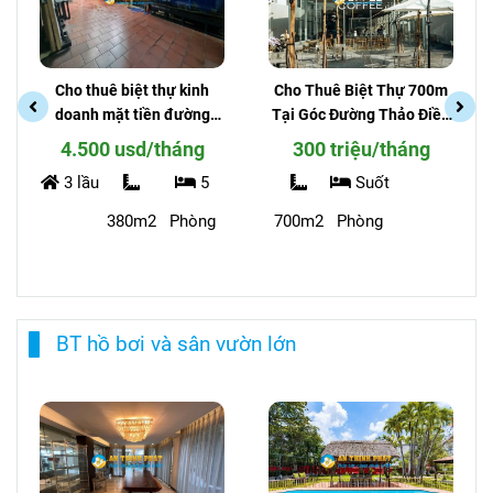
Biệt Thự Mặt tiền Kinh Doanh
Cho Thuê Biệt Thự 700m
Cho Thuê Biệt Thự Kinh
Tại Góc Đường Thảo Điền
Doanh đường Đặng Hữu
và XLHN - Kinh Doanh Nhà
Phổ Thảo Điền - Đất
300 triệu/tháng
7.000 usd/tháng
Hàng, Mặt Tiền Đẹp, Chỗ
1.300m, Vị Trí Đẹp
Suốt
2 lầu
3
Để Xe Rộng
700m2
Phòng
1.300m2
khu
Phòng