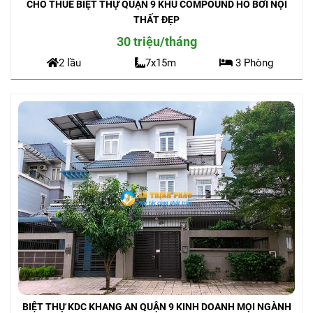
CHO THUÊ BIỆT THỰ QUẬN 9 KHU COMPOUND HỒ BƠI NỘI
THẤT ĐẸP
30 triệu/tháng
2 lầu
7x15m
3 Phòng
BIỆT THỰ KDC KHANG AN QUẬN 9 KINH DOANH MỌI NGÀNH