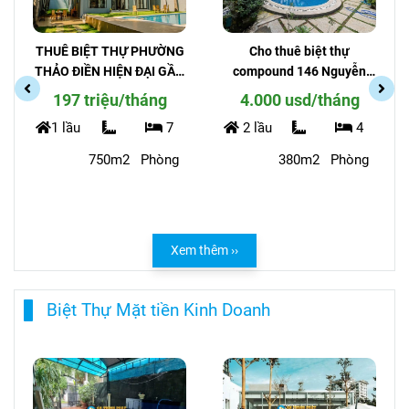
Biệt thự gần trường Quốc Tế
Cho thuê biệt thự
CHO THUÊ BIỆT THỰ HỒ
compound 146 Nguyễn
BƠI SÂN VƯỜN TẠI 146
Văn Hưởng phường Thảo
NGUYỄN VĂN HƯỞNG
4.000 usd/tháng
135 triệu/tháng
Điền - An Ninh Cao
2 lầu
4
Trệt 2
457m
5
380m2
Phòng
lầu
Phòng
Xem thêm ››