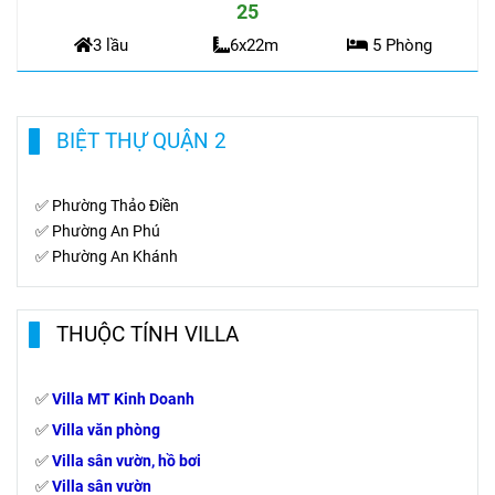
BIỆT THỰ CHO THUÊ KHU DC AN KHANG QUẬN 9 DT 6X22M
25
3 lầu
6x22m
5 Phòng
BIỆT THỰ QUẬN 2
✅
Phường Thảo Điền
✅
Phường An Phú
✅
Phường An Khánh
THUỘC TÍNH VILLA