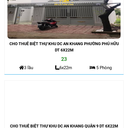
CHO THUÊ BIỆT THỰ KHU DC AN KHANG PHƯỜNG PHÚ HỮU
DT 6X22M
23
3 lầu
6x22m
5 Phòng