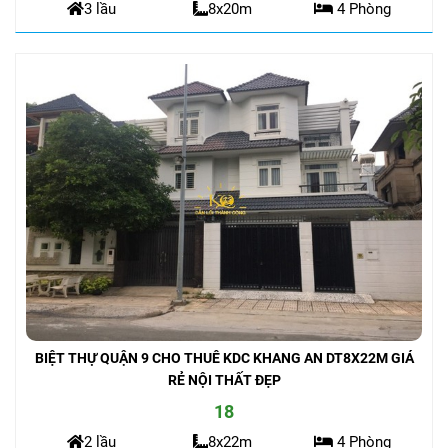
3 lầu
8x20m
4 Phòng
BIỆT THỰ QUẬN 9 CHO THUÊ KDC KHANG AN DT8X22M GIÁ
RẺ NỘI THẤT ĐẸP
18
2 lầu
8x22m
4 Phòng