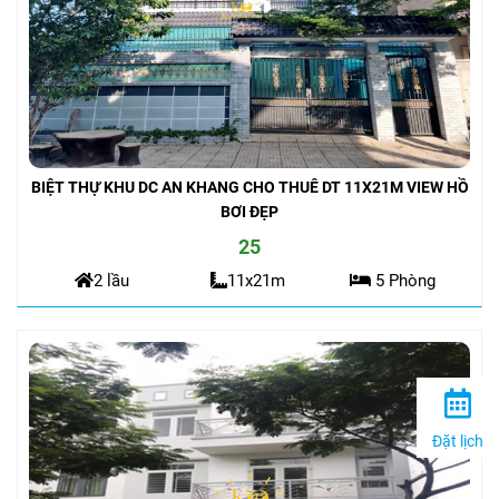
BIỆT THỰ KHU DC AN KHANG CHO THUÊ DT 11X21M VIEW HỒ
BƠI ĐẸP
25
Đặt lịch
2 lầu
11x21m
5 Phòng