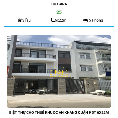
CHO THUÊ BIỆT THỰ KHU DC AN KHANG QUẬN 9 DT 6X22M
CÓ GARA
25
3 lầu
6x22m
5 Phòng