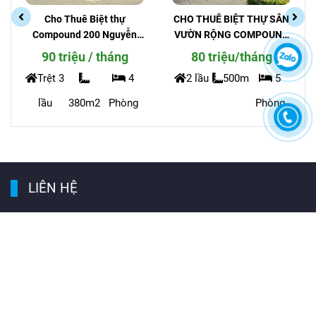
CHO THUÊ BIỆT THỰ SÂN
CHO THUÊ BIỆT THỰ CÓ
VƯỜN RỘNG COMPOUND
HỒ BƠI COMPOUND SAU
ĐƯỜNG TRẦN NÃO AN
THE VISTA AN PHÚ
80 triệu/tháng
3800 usd/tháng
NINH
2 lầu
500m
5
5 lầu
4
Phòng
400m2
Phòng
LIÊN HỆ