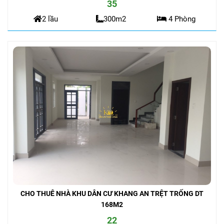
35
2 lầu
300m2
4 Phòng
CHO THUÊ NHÀ KHU DÂN CƯ KHANG AN TRỆT TRỐNG DT
168M2
22