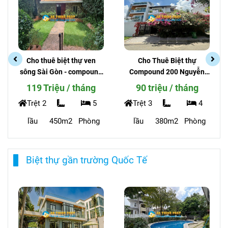
Biệt thự giá rẻ
Cho Thuê Biệt thự
Cho thuê biệt Compound
Compound 200 Nguyễn
An Phú - Hồ Bơi Riêng, sân
Văn Hưởng _Phường Thảo
vườn, Giá rẻ
90 triệu / tháng
79 triệu / tháng
Điền - An Ninh
Trệt 3
4
Trệt 3
3
lầu
380m2
Phòng
lầu
300m2
Phòng