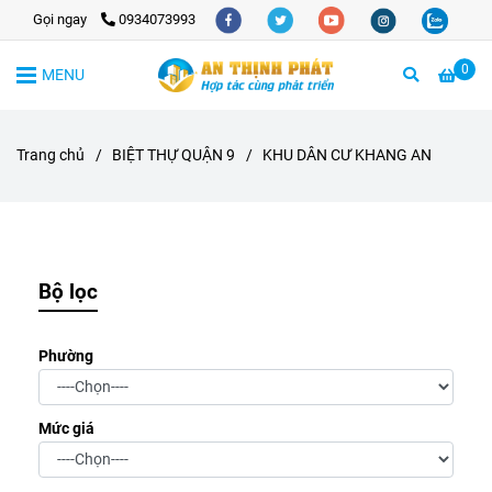
Gọi ngay
0934073993
0
MENU
Trang chủ
/
BIỆT THỰ QUẬN 9
/
KHU DÂN CƯ KHANG AN
Bộ lọc
Phường
Mức giá