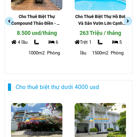
BT hồ bơi và sân vườn lớn
Cho Thuê Biệt Thự Hồ Bơi
CHO THUÊ BIỆT THỰ CÓ
Và Sân Vườn Lớn Cạnh
HỒ BƠI SÂN VƯỜN RẤT
Rạch - Phường Thảo Điền
RỘNG TẠI PHƯỜNG AN
263 Triệu / tháng
5.000 usd / tháng
PHÚ
Trệt 1
5
Trệt 1
5
lầu
1500m2
Phòng
lầu
900m2
Phòng
Cho thuê biệt thự dưới 4000 usd