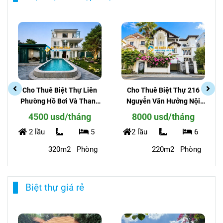
✅
Villa Valora Kikyo
✅
Villa Valora Fuji
✅
Villa Gia Hòa
Biệt thự mới cập nhật
Cho Thuê Biệt Thự 216
Cho Thuê Villa Góc 2 Mặt
Nguyễn Văn Hưởng Nội
Tiền Đường Thảo Điền Vị
Thất Đẹp Hồ bơi Riêng
Trí Kinh Doanh Đẹp
8000 usd/tháng
7300usd/tháng
2 lầu
6
3 lầu
12*26
8
220m2
Phòng
Phòng